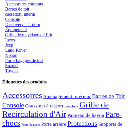
Accessoires courants
Barres de toit
cassettoni interni
Console
Discovery 1 5-door
Équipement
Grille de recyclage de l'air
Ineos
Jeep
Land Rover
Nissan
Porte-bagages de toit
Suzuki
Toyota
Étiquettes des produits
Accessoires
Barres de Toit
Aménagement intérieur
Grille de
Console
Coussinet à ressort
Crochets
Recirculation d'Air
Pare-
Panneau de hayon
chocs
Protections
Porte arrière
Supports de
Porte-bagages