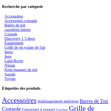
Recherche par catégorie
Accessoires
Accessoires courants
Barres de toit
cassettoni interni
Console
Discovery 1 5-door
Équipement
Grille de recyclage de l'air
Ineos
Jeep
Land Rover
Nissan
Porte-bagages de toit
Suzuki
Toyota
Étiquettes des produits
Accessoires
Barres de Toit
Aménagement intérieur
Grille de
Console
Coussinet à ressort
Crochets