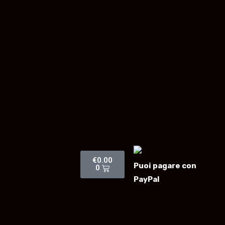
€
0.00
Puoi pagare con
0
PayPal