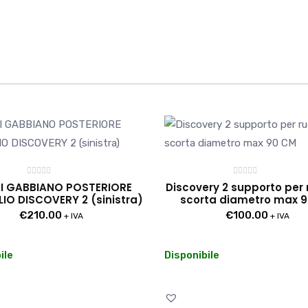
Valutato
Valutato
DI GABBIANO POSTERIORE
Discovery 2 supporto per 
0
0
IO DISCOVERY 2 (sinistra)
scorta diametro max 
su
su
5
5
€
210.00
€
100.00
+ IVA
+ IVA
ile
Disponibile