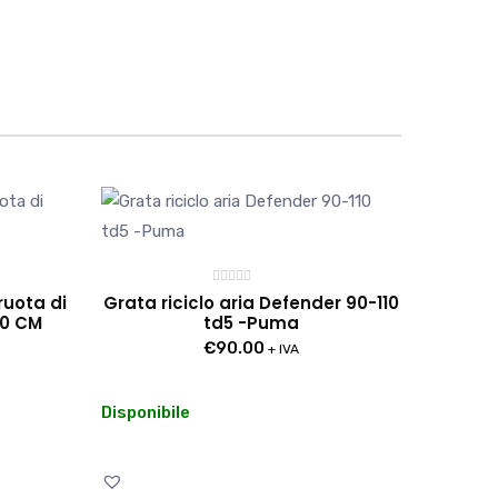
Valutato
ruota di
Grata riciclo aria Defender 90-110
0
90 CM
td5 -Puma
su
5
€
90.00
+ IVA
Disponibile