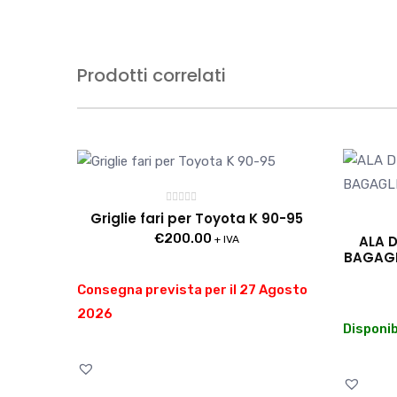
Prodotti correlati
Valutato
Griglie fari per Toyota K 90-95
0
su
€
200.00
ALA 
+ IVA
5
BAGAGL
Consegna prevista per il 27 Agosto
2026
Disponib