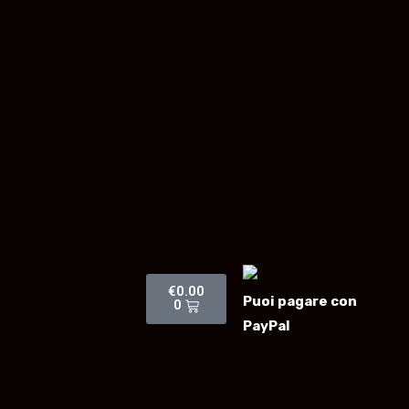
€
0.00
Puoi pagare con
0
PayPal