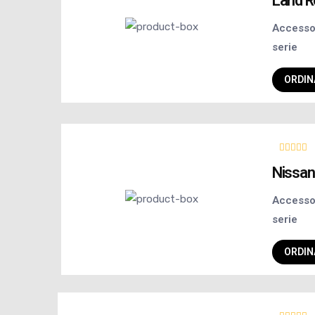
Land R
Accessor
serie
ORDIN
Nissan
Accessor
serie
ORDIN